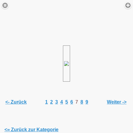
<- Zurück
1
2
3
4
5
6
7
8
9
Weiter ->
<= Zurück zur Kategorie