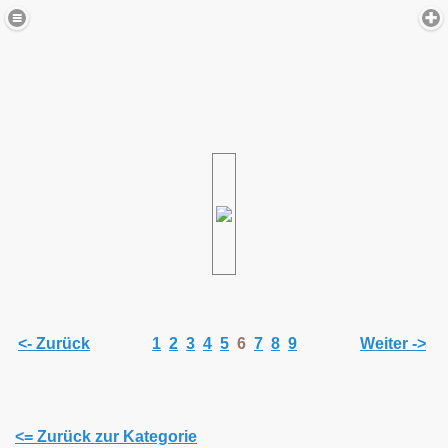
<- Zurück
1
2
3
4
5
6
7
8
9
Weiter ->
<= Zurück zur Kategorie