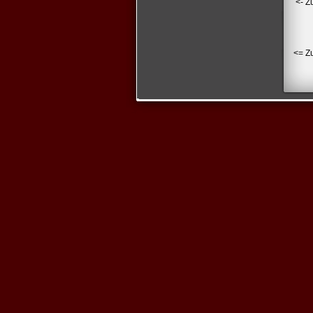
<- Z
<= Z