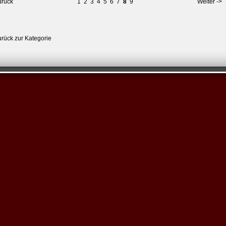
urück
1
2
3
4
5
6
7
8
9
Weiter ->
urück zur Kategorie