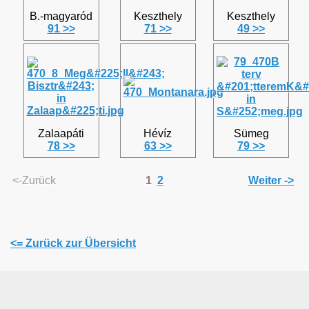
B.-magyaród
Keszthely
Keszthely
91 >>
71 >>
49 >>
Zalaapáti
Hévíz
Sümeg
78 >>
63 >>
79 >>
<-Zurück
1
2
Weiter ->
<= Zurück zur Übersicht