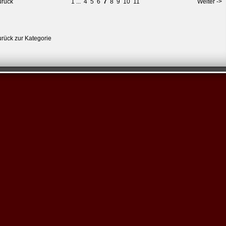
urück
1
...
4
5
6
7
8
9
10
11
Weiter ->
urück zur Kategorie