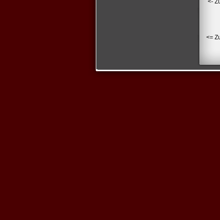
<- Z
<= Z