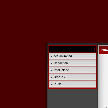
InfoG
Art Unlimited
Redaktion
InfoGalerie
Uran 238
PTBS