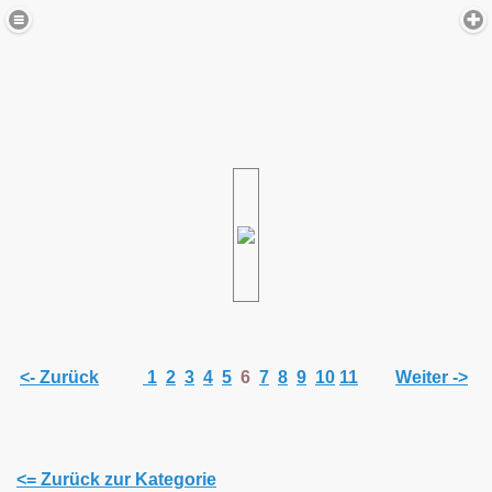
<- Zurück
1
2
3
4
5
6
7
8
9
10
11
Weiter ->
<= Zurück zur Kategorie